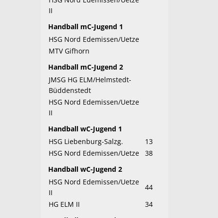
II
Handball mC-Jugend 1
HSG Nord Edemissen/Uetze
MTV Gifhorn
Handball mC-Jugend 2
JMSG HG ELM/Helmstedt-
Büddenstedt
HSG Nord Edemissen/Uetze
II
Handball wC-Jugend 1
HSG Liebenburg-Salzg.
13
HSG Nord Edemissen/Uetze
38
Handball wC-Jugend 2
HSG Nord Edemissen/Uetze
44
II
HG ELM II
34