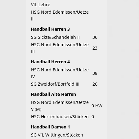
VfL Lehre
HSG Nord Edemissen/Uetze
II
Handball Herren 3
SG Sickte/Schandelah II
36
HSG Nord Edemissen/Uetze
23
III
Handball Herren 4
HSG Nord Edemissen/Uetze
38
IV
SG Zweidorf/Bortfeld III
26
Handball Alte Herren
HSG Nord Edemissen/Uetze
0 HW
V (M)
HSG Herrenhausen/Stöcken
0
Handball Damen 1
SG VfL Wittingen/Stöcken