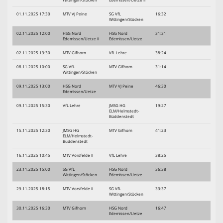
01.11.2025 17:30
MTV VJ Peine
SG VfL
16:32
Wittingen/Stöcken
02.11.2025 12:00
HSG Nord
HSG Nord
31:31
Edemissen/Uetze II
Edemissen/Uetze
02.11.2025 13:30
MTV Gifhorn
VfL Lehre
38:24
08.11.2025 10:00
SG VfL
MTV Gifhorn
31:14
Wittingen/Stöcken
09.11.2025 13:00
HSG Nord
MTV VJ Peine
46:30
Edemissen/Uetze
09.11.2025 15:30
VfL Lehre
JMSG HG
19:27
ELM/Helmstedt-
Büddenstedt
15.11.2025 12:30
JMSG HG
MTV Gifhorn
41:23
ELM/Helmstedt-
Büddenstedt
16.11.2025 10:45
MTV Vorsfelde II
VfL Lehre
38:25
23.11.2025 15:00
SG VfL
HSG Nord
36:38
Wittingen/Stöcken
Edemissen/Uetze
29.11.2025 18:15
MTV Vorsfelde II
SG VfL
33:37
Wittingen/Stöcken
30.11.2025 16:30
MTV Gifhorn
HSG Nord
16:47
Edemissen/Uetze