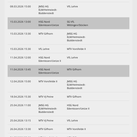
08.03.2026 15:00
JMSG HG
VfL Lehre
ELM/Helmstedt-
Büddenstedt
15.03.2026 13:00
HSG Nord
SG VfL
Edemissen/Uetze
Wittingen/Stöcken
15.03.2026 13:30
MTV Gifhorn
JMSG HG
ELM/Helmstedt-
Büddenstedt
15.03.2026 15:30
VfL Lehre
MTV Vorsfelde II
11.04.2026 12:00
HSG Nord
VfL Lehre
Edemissen/Uetze II
11.04.2026 13:45
HSG Nord
MTV Gifhorn
Edemissen/Uetze
12.04.2026 15:00
MTV Vorsfelde II
JMSG HG
ELM/Helmstedt-
Büddenstedt
18.04.2026 15:30
MTV VJ Peine
MTV Gifhorn
25.04.2026 11:00
JMSG HG
HSG Nord
ELM/Helmstedt-
Edemissen/Uetze II
Büddenstedt
25.04.2026 13:15
MTV VJ Peine
VfL Lehre
26.04.2026 13:30
MTV Gifhorn
MTV Vorsfelde II