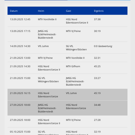
Trainingszeiten
Datum
Heim
Gast
Ergebnis
Sponsoren
13.09.2025 12:45
MTV Vorsfelde II
HSG Nord
37:38
Edemissen/Uetze II
Terminkalender
13.09.2025 17:15
JMSG HG
MTV VJ Peine
30:19
ELM/Helmstedt-
Büddenstedt
Kontaktformular
14.09.2025 14:30
VfL Lehre
SG VfL
0:0
Gastwertung
Wittingen/Stöcken
Downloads
21.09.2025 13:00
MTV VJ Peine
MTV Vorsfelde II
32:31
Links
21.09.2025 14:30
HSG Nord
MTV Gifhorn
45:25
Edemissen/Uetze II
21.09.2025 15:00
SG VfL
JMSG HG
33:27
Wittingen/Stöcken
ELM/Helmstedt-
Büddenstedt
21.09.2025 16:15
HSG Nord
VfL Lehre
45:19
Edemissen/Uetze
27.09.2025 18:00
JMSG HG
HSG Nord
34:48
ELM/Helmstedt-
Edemissen/Uetze
Büddenstedt
27.09.2025 18:00
HSG Nord
MTV VJ Peine
27:28
Edemissen/Uetze II
05.10.2025 15:00
SG VfL
HSG Nord
32:19
Wittingen/Stöcken
Edemissen/Uetze II