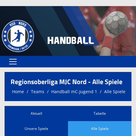
Home
Regionsoberliga MJC Nord - Alle Spiele
Spielplan
Home
Teams
Handball mC-Jugend 1
Alle Spiele
Teams
Spielstätten
Aktuell
Tabelle
Trainer
Unsere Spiele
Alle Spiele