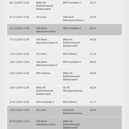
06.12.2025 12:00
JMSG HG
MTV Vorsfelde II
32:27
ELM/Helmstedt-
Büddenstedt
07.12.2025 14:45
VfL Lehre
HSG Nord
25:29
Edemissen/Uetze II
12.12.2025 17:30
HSG Nord
MTV Vorsfelde II
45:31
Edemissen/Uetze
13.12.2025 13:30
HSG Nord
JMSG HG
36:33
Edemissen/Uetze II
ELM/Helmstedt-
Büddenstedt
13.01.2026 18:30
VfL Lehre
MTV VJ Peine
31:24
18.01.2026 13:00
HSG Nord
MTV Vorsfelde II
48:35
Edemissen/Uetze II
18.01.2026 14:30
MTV VJ Peine
JMSG HG
30:34
ELM/Helmstedt-
Büddenstedt
24.01.2026 12:30
JMSG HG
SG VfL
30:29
ELM/Helmstedt-
Wittingen/Stöcken
Büddenstedt
25.01.2026 10:45
MTV Vorsfelde II
MTV VJ Peine
41:17
25.01.2026 13:00
VfL Lehre
HSG Nord
28:44
Edemissen/Uetze
07.02.2026 14:15
HSG Nord
JMSG HG
Edemissen/Uetze
ELM/Helmstedt-
Büddenstedt