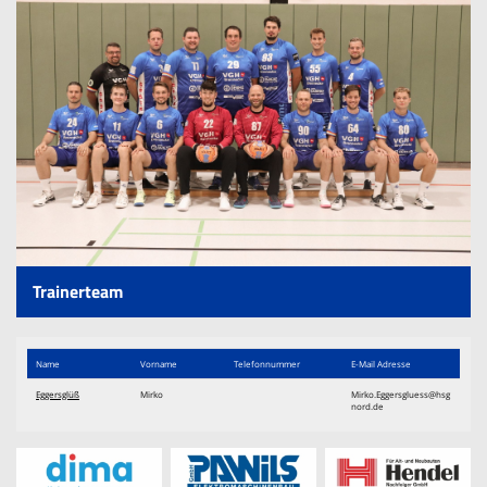
Trainingszeiten
Sponsoren
Terminkalender
Kontaktformular
Downloads
Links
Trainerteam
Name
Vorname
Telefon​nummer
E-Mail Adresse
Eggersglüß
Mirko
Mirko.Eggersgluess@hsg
nord.de