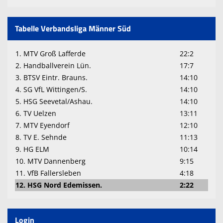
Tabelle Verbandsliga Männer Süd
1. MTV Groß Lafferde
22:2
2. Handballverein Lün.
17:7
3. BTSV Eintr. Brauns.
14:10
4. SG VfL Wittingen/S.
14:10
5. HSG Seevetal/Ashau.
14:10
6. TV Uelzen
13:11
7. MTV Eyendorf
12:10
8. TV E. Sehnde
11:13
9. HG ELM
10:14
10. MTV Dannenberg
9:15
11. VfB Fallersleben
4:18
12. HSG Nord Edemissen.
2:22
Login