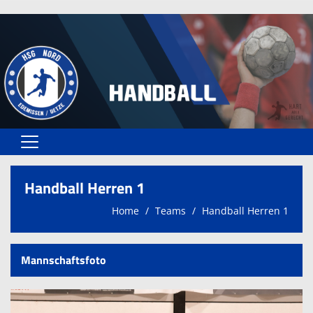
Home
Handball Herren 1
Spielplan
Home
Teams
Handball Herren 1
Teams
Spielstätten
Mannschaftsfoto
Trainer