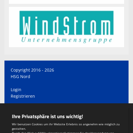
Copyright 2016 - 2026
HSG Nord
Login
Registrieren
Impressum
Teamsports 2
Dein Sportverein online