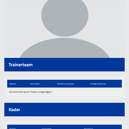
Trainingszeiten
Sponsoren
Terminkalender
Kontaktformular
Downloads
Links
Trainerteam
Name
Vorname
Telefon​nummer
E-Mail Adresse
Es sind noch keine Trainer eingetragen!
Kader
Name
Vorname
Position