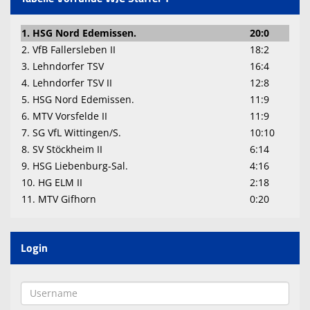
1. HSG Nord Edemissen.
20:0
2. VfB Fallersleben II
18:2
3. Lehndorfer TSV
16:4
4. Lehndorfer TSV II
12:8
5. HSG Nord Edemissen.
11:9
6. MTV Vorsfelde II
11:9
7. SG VfL Wittingen/S.
10:10
8. SV Stöckheim II
6:14
9. HSG Liebenburg-Sal.
4:16
10. HG ELM II
2:18
11. MTV Gifhorn
0:20
Login