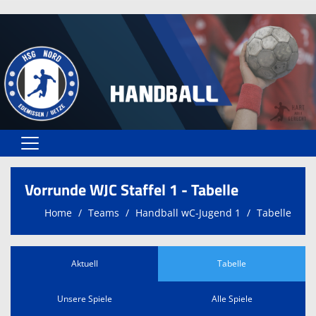
Home
Vorrunde WJC Staffel 1 - Tabelle
Spielplan
Home
Teams
Handball wC-Jugend 1
Tabelle
Teams
Spielstätten
Aktuell
Tabelle
Trainer
Unsere Spiele
Alle Spiele