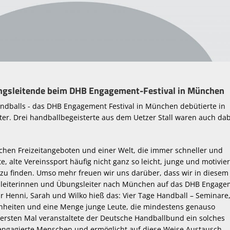
gsleitende beim DHB Engagement-Festival in München
andballs - das DHB Engagement Festival in München debütierte in
er. Drei handballbegeisterte aus dem Uetzer Stall waren auch dab
ichen Freizeitangeboten und einer Welt, die immer schneller und
te, alte Vereinssport häufig nicht ganz so leicht, junge und motivie
zu finden. Umso mehr freuen wir uns darüber, dass wir in diesem
sleiterinnen und Übungsleiter nach München auf das DHB Engage
Für Henni, Sarah und Wilko hieß das: Vier Tage Handball – Seminare
nheiten und eine Menge junge Leute, die mindestens genauso
 ersten Mal veranstaltete der Deutsche Handballbund ein solches
e engagierte Menschen und ermöglicht auf diese Weise Austausch,