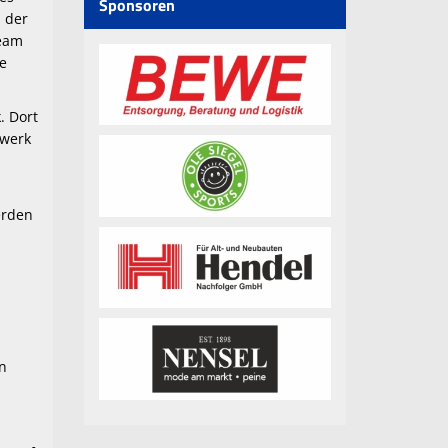
Sponsoren
s der
Team
ne
. Dort
rwerk
erden
en