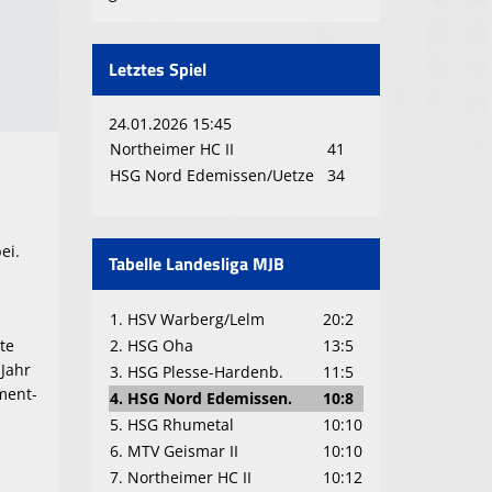
Letztes Spiel
24.01.2026 15:45
Northeimer HC II
41
HSG Nord Edemissen/Uetze
34
ei.
Tabelle Landesliga MJB
1. HSV Warberg/Lelm
20:2
2. HSG Oha
13:5
rte
 Jahr
3. HSG Plesse-Hardenb.
11:5
ment-
4. HSG Nord Edemissen.
10:8
,
5. HSG Rhumetal
10:10
6. MTV Geismar II
10:10
7. Northeimer HC II
10:12