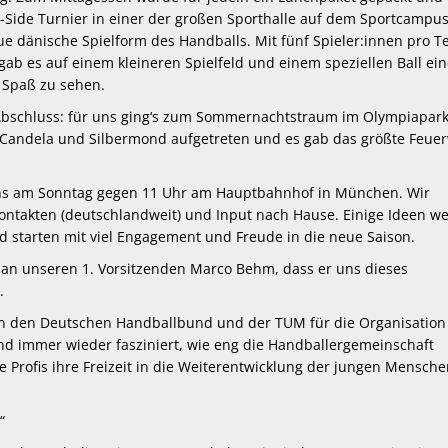
a-Side Turnier in einer der großen Sporthalle auf dem Sportcampu
eue dänische Spielform des Handballs. Mit fünf Spieler:innen pro 
ab es auf einem kleineren Spielfeld und einem speziellen Ball ei
 Spaß zu sehen.
bschluss: für uns ging‘s zum Sommernachtstraum im Olympiapark
Candela und Silbermond aufgetreten und es gab das größte Feue
uns am Sonntag gegen 11 Uhr am Hauptbahnhof in München. Wir
ntakten (deutschlandweit) und Input nach Hause. Einige Ideen w
d starten mit viel Engagement und Freude in die neue Saison.
e an unseren 1. Vorsitzenden Marco Behm, dass er uns dieses
.
an den Deutschen Handballbund und der TUM für die Organisation
ind immer wieder fasziniert, wie eng die Handballergemeinschaft
Profis ihre Freizeit in die Weiterentwicklung der jungen Mensch
“