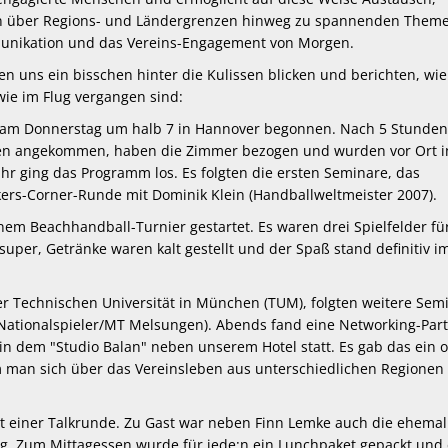
n über Regions- und Ländergrenzen hinweg zu spannenden Them
unikation und das Vereins-Engagement von Morgen.
en uns ein bisschen hinter die Kulissen blicken und berichten, wie
wie im Flug vergangen sind:
s am Donnerstag um halb 7 in Hannover begonnen. Nach 5 Stunde
hen angekommen, haben die Zimmer bezogen und wurden vor Ort i
Uhr ging das Programm los. Es folgten die ersten Seminare, das
rs-Corner-Runde mit Dominik Klein (Handballweltmeister 2007).
nem Beachhandball-Turnier gestartet. Es waren drei Spielfelder fü
super, Getränke waren kalt gestellt und der Spaß stand definitiv i
r Technischen Universität in München (TUM), folgten weitere Sem
(Nationalspieler/MT Melsungen). Abends fand eine Networking-Part
in dem "Studio Balan" neben unserem Hotel statt. Es gab das ein 
m man sich über das Vereinsleben aus unterschiedlichen Regionen
t einer Talkrunde. Zu Gast war neben Finn Lemke auch die ehemal
ng. Zum Mittagessen wurde für jede:n ein Lunchpaket gepackt und