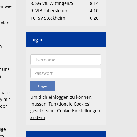
8. SG VfL Wittingen/S.
8:14
en wie
9. VfB Fallersleben
4:10
10. SV Stöckheim II
0:20
 vier
Login
n
n
r uns
m
inare,
Um dich einloggen zu können,
y mit
müssen 'Funktionale Cookies'
oder
gesetzt sein.
Cookie-Einstellungen
ändern
ige
 es