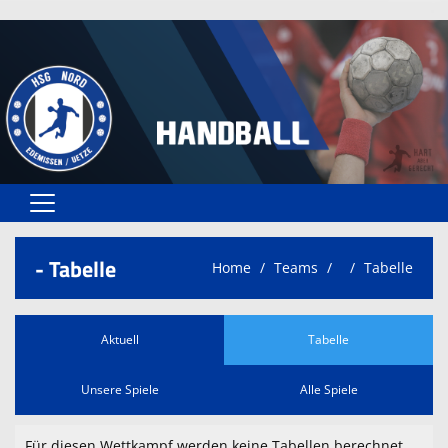
Home
- Tabelle
Home
Teams
Tabelle
Spielplan
Teams
Aktuell
Tabelle
Spielstätten
Unsere Spiele
Alle Spiele
Trainer
Für diesen Wettkampf werden keine Tabellen berechnet.