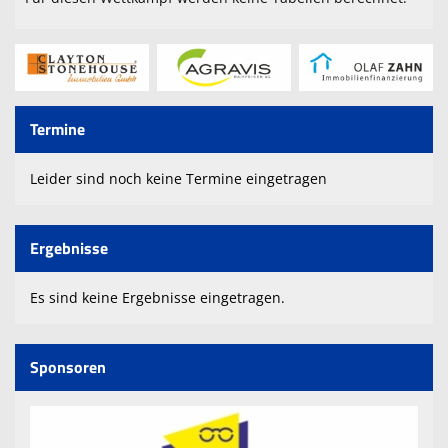
Trainingszeiten
Sponsoren
Terminkalender
Termine
Kontaktformular
Downloads
Leider sind noch keine Termine eingetragen
Links
Ergebnisse
Es sind keine Ergebnisse eingetragen.
Sponsoren